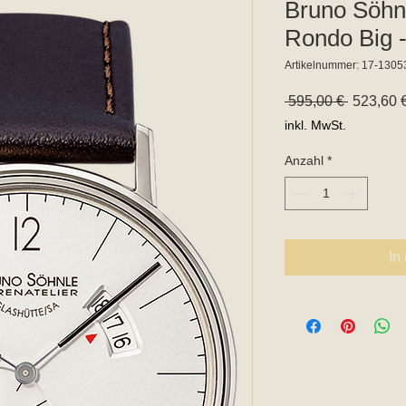
Bruno Söhnl
Rondo Big 
Artikelnummer: 17-1305
Standard
 595,00 € 
523,60 
inkl. MwSt.
Anzahl
*
In