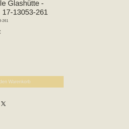
e Glashütte -
- 17-13053-261
3-261
preis
Sale-
€
Preis
 den Warenkorb