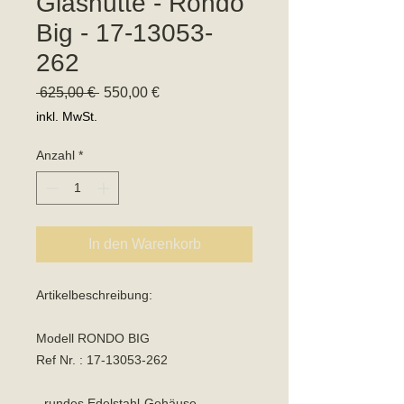
Glashütte - Rondo
Big - 17-13053-
262
Standardpreis
Sale-
 625,00 € 
550,00 €
Preis
inkl. MwSt.
Anzahl
*
In den Warenkorb
Artikelbeschreibung:
Modell RONDO BIG
Ref Nr. : 17-13053-262
- rundes Edelstahl-Gehäuse