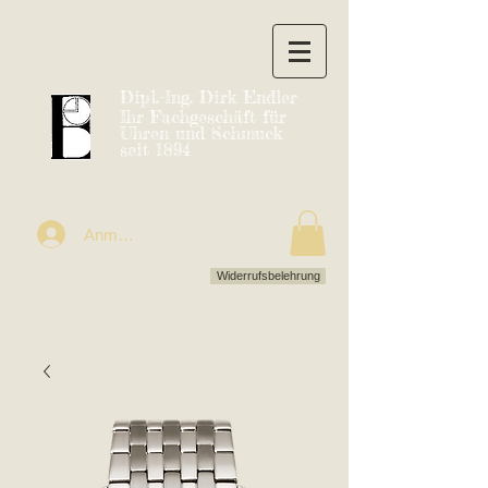
Dipl.-Ing. Dirk Endler
Ihr Fachgeschäft für
Uhren und Schmuck
seit 1894
Anmelden
Widerrufsbelehrung