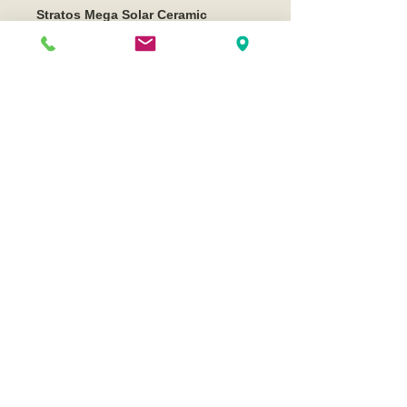
Stratos Mega Solar Ceramic
Funkherrenarmbanduhr
Modellreihe 018
- Sicherheitsfaltschließe neuester
Ausführung aus Edelstahl mit
Drückermechanismus
- Farbe: Schwarz / Poliert
- originalverpackt und ungetragen
©
2014 - 2026
www.endler-uhren.de
/
www.endler-uhren.com