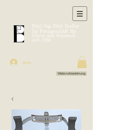
Dipl.-Ing. Dirk Endler
Ihr Fachgeschäft für
Uhren und Schmuck
seit 1894
Anmelden
Widerrufsbelehrung