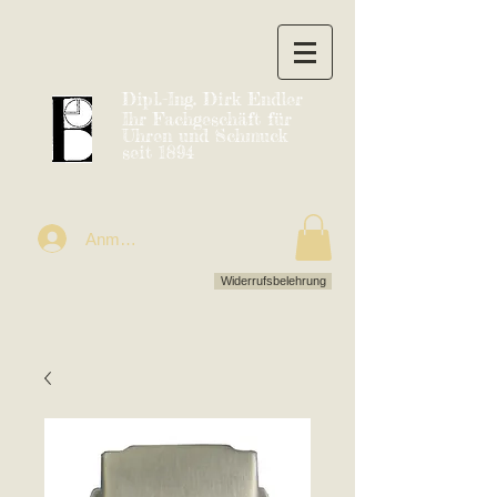
Dipl.-Ing. Dirk Endler
Ihr Fachgeschäft für
Uhren und Schmuck
seit 1894
Anmelden
Widerrufsbelehrung