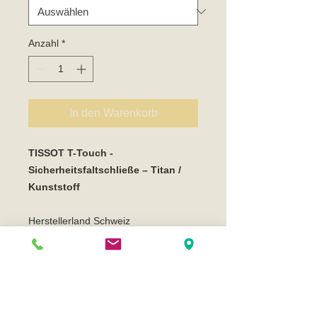
Anzahl
*
In den Warenkorb
TISSOT T-Touch -
Sicherheitsfaltschließe – Titan /
Kunststoff
Herstellerland Schweiz
Faltschließe aus Titan mit Kunststoff-
Innenteil
Breite 20mm
Oberfläche mattiert, titanfarbig oder
schwarz