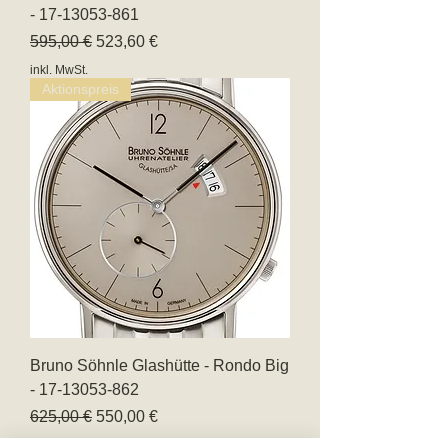
- 17-13053-861
Standardpreis
Sale-Preis
595,00 €
523,60 €
inkl. MwSt.
Aktionspreis
Bruno Söhnle Glashütte - Rondo Big
- 17-13053-862
Standardpreis
Sale-Preis
625,00 €
550,00 €
inkl. MwSt.