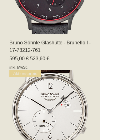
Bruno Söhnle Glashütte - Brunello I -
17-73212-761
Standardpreis
Sale-Preis
595,00 €
523,60 €
inkl. MwSt.
Aktionspreis