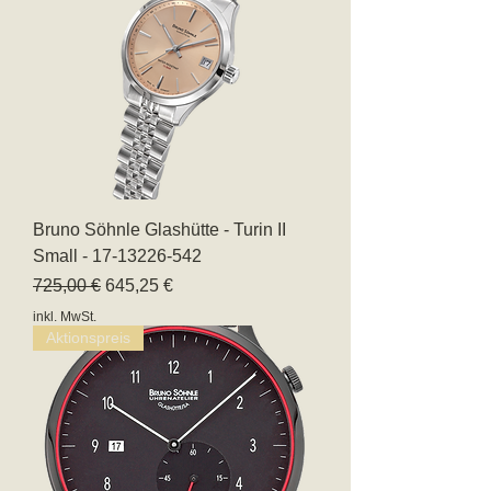
Bruno Söhnle Glashütte - Turin II
Small - 17-13226-542
Standardpreis
Sale-Preis
725,00 €
645,25 €
inkl. MwSt.
Aktionspreis