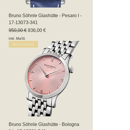
Bruno Söhnle Glashütte - Pesaro I -
17-13073-341
Standardpreis
Sale-Preis
950,00 €
836,00 €
inkl. MwSt.
Aktionspreis
Bruno Söhnle Glashütte - Bologna