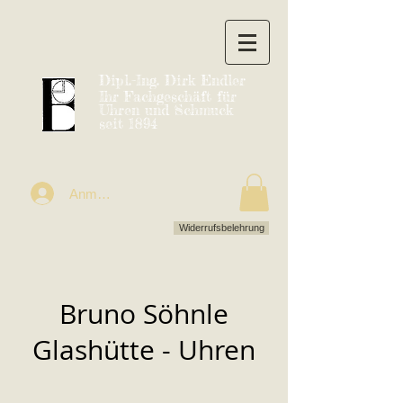
Dipl.-Ing. Dirk Endler
Ihr Fachgeschäft für
Uhren und Schmuck
seit 1894
Anmelden
Widerrufsbelehrung
Bruno Söhnle
Glashütte - Uhren