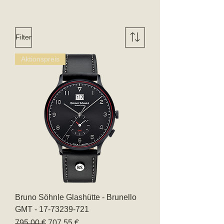
Filter
Aktionspreis
Bruno Söhnle Glashütte - Brunello
GMT - 17-73239-721
Standardpreis
Sale-Preis
795,00 €
707,55 €