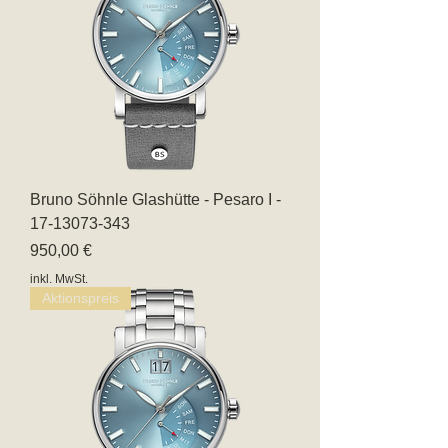
Bruno Söhnle Glashütte - Pesaro I -
17-13073-343
Preis
950,00 €
inkl. MwSt.
Aktionspreis