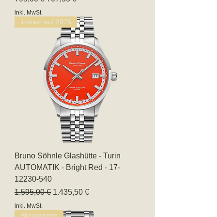
inkl. MwSt.
limitiert auf 2026
Bruno Söhnle Glashütte - Turin
AUTOMATIK - Bright Red - 17-
12230-540
Standardpreis
Sale-Preis
1.595,00 €
1.435,50 €
inkl. MwSt.
Aktionspreis