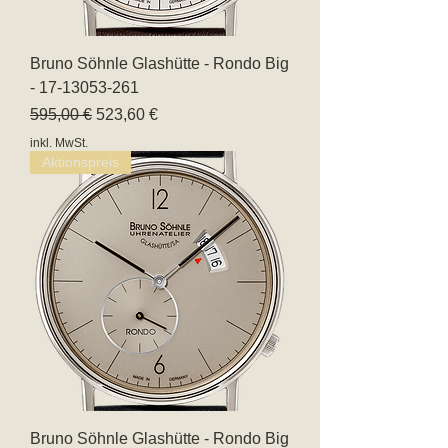
Bruno Söhnle Glashütte - Rondo Big
- 17-13053-261
Standardpreis
Sale-Preis
595,00 €
523,60 €
inkl. MwSt.
Aktionspreis
Bruno Söhnle Glashütte - Rondo Big