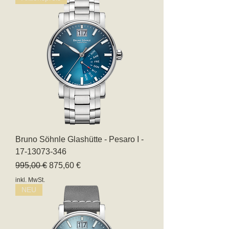
Bruno Söhnle Glashütte - Pesaro I -
17-13073-346
Standardpreis
Sale-Preis
995,00 €
875,60 €
inkl. MwSt.
NEU