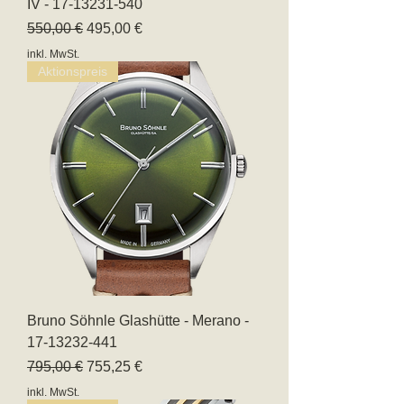
IV - 17-13231-540
Standardpreis
Sale-Preis
550,00 €
495,00 €
inkl. MwSt.
Aktionspreis
Bruno Söhnle Glashütte - Merano -
17-13232-441
Standardpreis
Sale-Preis
795,00 €
755,25 €
inkl. MwSt.