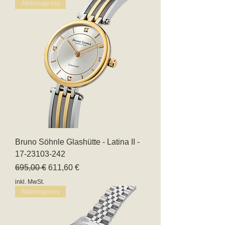
Aktionspreis
Bruno Söhnle Glashütte - Latina II -
17-23103-242
Standardpreis
Sale-Preis
695,00 €
611,60 €
inkl. MwSt.
Aktionspreis