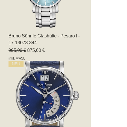
Bruno Söhnle Glashütte - Pesaro I -
17-13073-344
Standardpreis
Sale-Preis
995,00 €
875,60 €
inkl. MwSt.
NEU