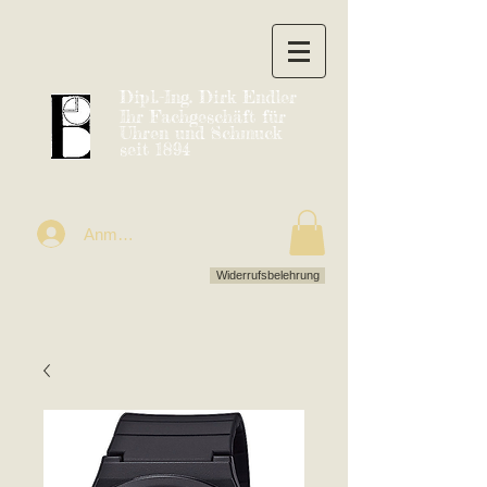
Dipl.-Ing. Dirk Endler
Ihr Fachgeschäft für
Uhren und Schmuck
seit 1894
Anmelden
Widerrufsbelehrung