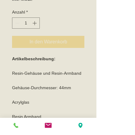
Anzahl
*
In den Warenkorb
Artikelbeschreibung:
Resin-Gehäuse und Resin-Armband
Gehäuse-Durchmesser: 44mm
Acrylglas
Resin Armband
Resin besteht aus Kunstharz und ist
durch seine extreme Haltbarkeit und