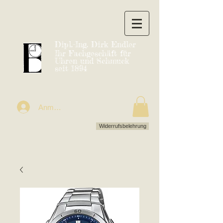
Dipl.-Ing. Dirk Endler
Ihr Fachgeschäft für
Uhren und Schmuck
seit 1894
Anmelden
Widerrufsbelehrung