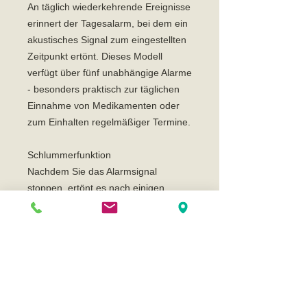
An täglich wiederkehrende Ereignisse
erinnert der Tagesalarm, bei dem ein
akustisches Signal zum eingestellten
Zeitpunkt ertönt. Dieses Modell
verfügt über fünf unabhängige Alarme
- besonders praktisch zur täglichen
Einnahme von Medikamenten oder
zum Einhalten regelmäßiger Termine.
Schlummerfunktion
Nachdem Sie das Alarmsignal
stoppen, ertönt es nach einigen
Minuten automatisch wieder.
Automatischer Kalender mit Datum,
Monat und Wochentag
Einmal eingestellt zeigt der
automatische Kalender immer das
richtige Datum an.