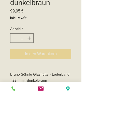
dunkelbraun
Preis
99,95 €
inkl. MwSt.
Anzahl
*
In den Warenkorb
Bruno Söhnle Glashütte - Lederband
- 22 mm - dunkelbraun
- dunkelbraunes Kalbslederband mit
heller Naht
- glatt - ohne Narbung
- für 22 mm Gehäuseanstoß
- mit BS-Logo auf Bandunter- und