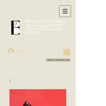
Dipl.-Ing. Dirk Endler
Ihr Fachgeschäft für
Uhren und Schmuck
seit 1894
Anmelden
Widerrufsbelehrung