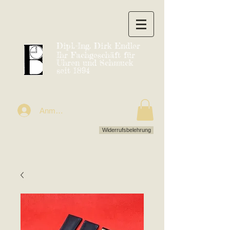
Dipl.-Ing. Dirk Endler
Ihr Fachgeschäft für
Uhren und Schmuck
seit 1894
Anmelden
Widerrufsbelehrung