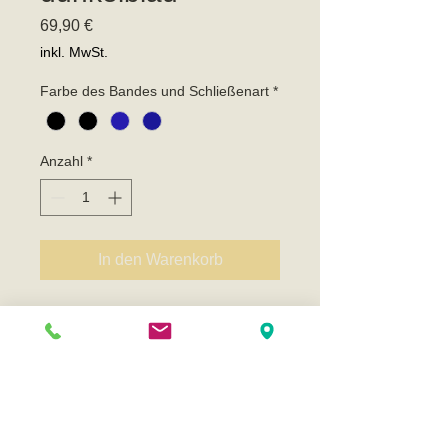
Preis
69,90 €
inkl. MwSt.
Farbe des Bandes und Schließenart
*
Anzahl
*
In den Warenkorb
Mühle Glashütte - Lederband 20 mm
- schwarz / dunkelblau
Original - Mühle Glashütte
- schwarzes oder dunkelblaues Leder
- für 20 mm Gehäuseanstoß